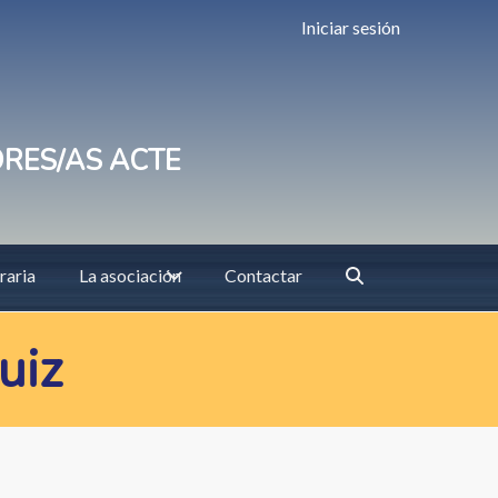
Iniciar sesión
ORES/AS ACTE
raria
La asociación
Contactar
uiz