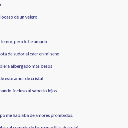
o
l ocaso de un velero.
 temor, pero le he amado
ota de sudor al caer en mi seno
 hubiera albergado más besos
de este amor de cristal
ando, incluso al saberlo lejos.
empo me hablaba de amores prohibidos.
re al compás de las manecillas del reloj