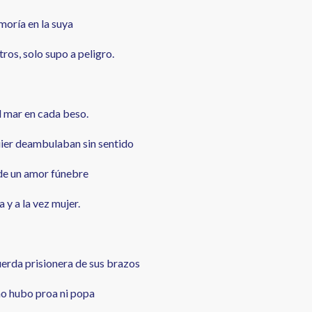
moría en la suya
tros, solo supo a peligro.
l mar en cada beso.
uier deambulaban sin sentido
o de un amor fúnebre
 y a la vez mujer.
uerda prisionera de sus brazos
 no hubo proa ni popa