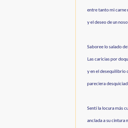
entre tanto mi carne 
y el deseo de un noso
Saboree lo salado de
Las caricias por doq
y en el desequilibri
pareciera desquiciada
Sentí la locura más c
anclada a su cintura