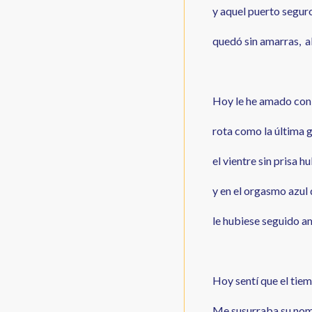
y aquel puerto segur
quedó sin amarras, a
Hoy le he amado con
rota como la última g
el vientre sin prisa
y en el orgasmo azul 
le hubiese seguido am
Hoy sentí que el ti
Me susurraba su nomb