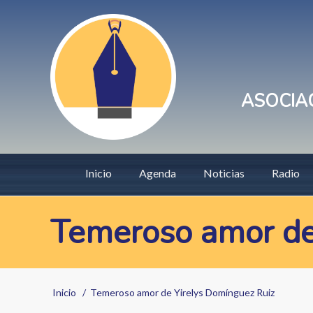
Pasar
User
al
account
contenido
principal
menu
ASOCIAC
Main
Inicio
Agenda
Noticias
Radio
navigation
Temeroso amor de
Sobrescribir
Inicio
Temeroso amor de Yirelys Domínguez Ruiz