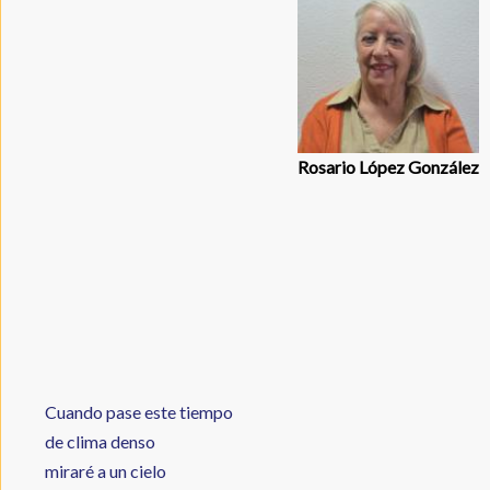
a
e
itt
ai
la
b
er
l
navegación
o
o
k
Rosario López González
Cuando pase este tiempo
de clima denso
miraré a un cielo