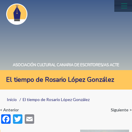
Pasar
al
Main
contenido
navig
principal
ASOCIACIÓN CULTURAL CANARIA DE ESCRITORES/AS ACTE
El tiempo de Rosario López González
Sobrescribir
Inicio
El tiempo de Rosario López González
enlaces
< Anterior
Siguiente >
de
F
T
E
ayuda
ac
w
m