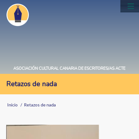
Pasar
al
Main
contenido
navig
principal
ASOCIACIÓN CULTURAL CANARIA DE ESCRITORES/AS ACTE
Retazos de nada
Sobrescribir
Inicio
Retazos de nada
enlaces
de
Image
ayuda