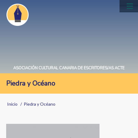
Pasar
al
Main
contenido
navig
principal
ASOCIACIÓN CULTURAL CANARIA DE ESCRITORES/AS ACTE
Piedra y Océano
Sobrescribir
Inicio
Piedra y Océano
enlaces
de
Image
ayuda