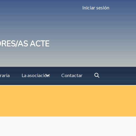
Iniciar sesión
ORES/AS ACTE
raria
La asociación
Contactar