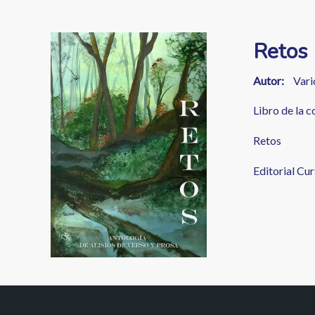
enlaces
de
Image
Retos
ayuda
a
Autor
Vari
la
Libro de la 
navegación
Retos
Editorial Cur