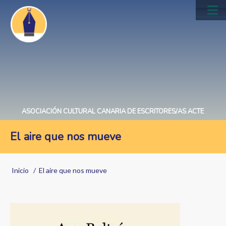
Pasar
al
Main
contenido
navig
principal
ASOCIACIÓN CULTURAL CANARIA DE ESCRITORES/AS ACTE
El aire que nos mueve
Sobrescribir
Inicio
El aire que nos mueve
enlaces
de
Image
ayuda