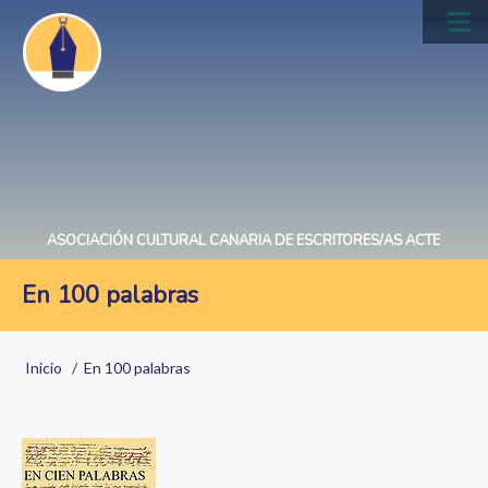
Pasar
al
Main
contenido
navig
principal
ASOCIACIÓN CULTURAL CANARIA DE ESCRITORES/AS ACTE
En 100 palabras
Sobrescribir
Inicio
En 100 palabras
enlaces
de
Image
ayuda