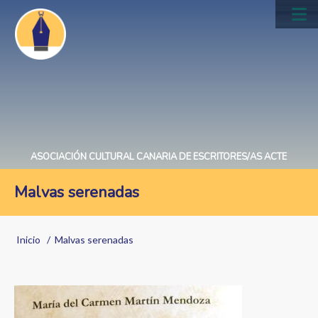
Pasar
al
Main
contenido
navig
principal
ASOCIACIÓN CULTURAL CANARIA DE ESCRITORES/AS ACTE
Malvas serenadas
Sobrescribir
Inicio
Malvas serenadas
enlaces
de
Image
ayuda