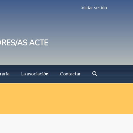
Iniciar sesión
ORES/AS ACTE
raria
La asociación
Contactar