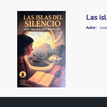
enlaces
de
Image
Las isl
ayuda
a
Autor
José
la
navegación