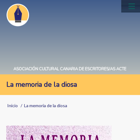
Pasar
al
Main
contenido
navig
principal
ASOCIACIÓN CULTURAL CANARIA DE ESCRITORES/AS ACTE
La memoria de la diosa
Sobrescribir
Inicio
La memoria de la diosa
enlaces
de
Image
ayuda