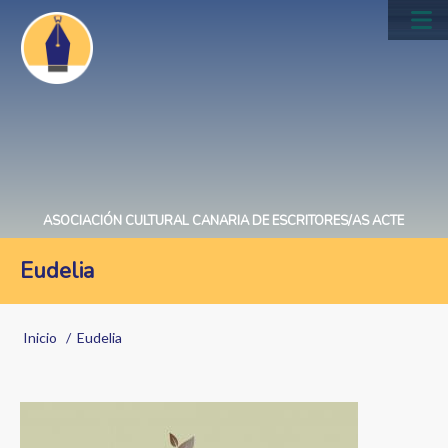
Pasar
al
Main
contenido
navig
principal
ASOCIACIÓN CULTURAL CANARIA DE ESCRITORES/AS ACTE
Eudelia
Sobrescribir
Inicio
Eudelia
enlaces
de
Image
ayuda