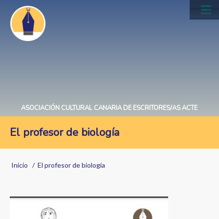
Pasar
al
Main
contenido
navig
principal
ASOCIACIÓN CULTURAL CANARIA DE ESCRITORES/AS ACTE
El profesor de biología
Sobrescribir
Inicio
El profesor de biología
enlaces
de
Image
ayuda