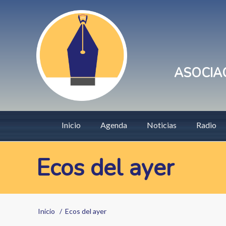
Pasar
User
al
account
contenido
principal
menu
ASOCIAC
Main
Inicio
Agenda
Noticias
Radio
navigation
Ecos del ayer
Sobrescribir
Inicio
Ecos del ayer