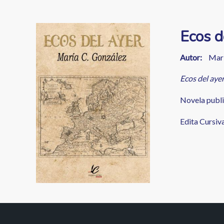
enlaces
de
Image
Ecos d
ayuda
a
Autor
Marí
la
Ecos del aye
navegación
Novela publi
Edita Cursiv