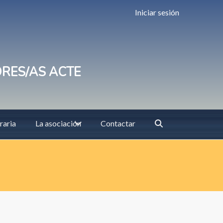
Iniciar sesión
ORES/AS ACTE
raria
La asociación
Contactar