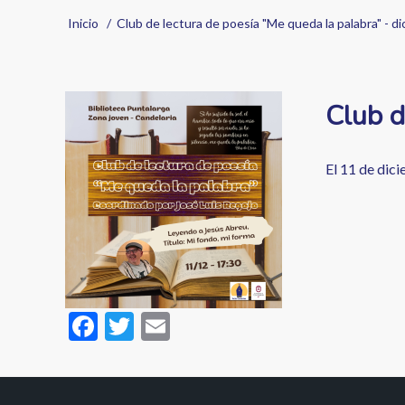
Sobrescribir
Inicio
Club de lectura de poesía "Me queda la palabra" - d
enlaces
de
Image
Club d
ayuda
a
El 11 de dici
la
navegación
F
T
E
ac
w
m
e
itt
ai