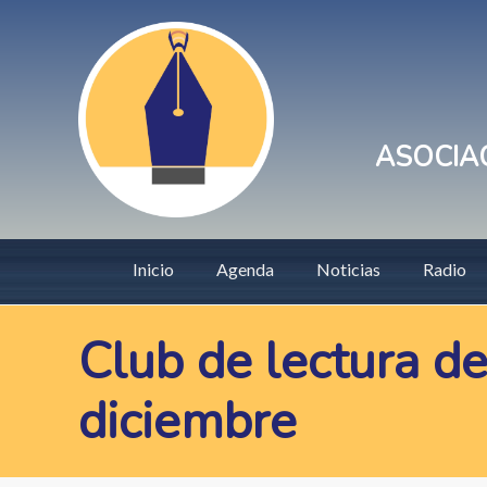
Pasar
User
al
account
contenido
principal
menu
ASOCIAC
Main
Inicio
Agenda
Noticias
Radio
navigation
Club de lectura de
diciembre