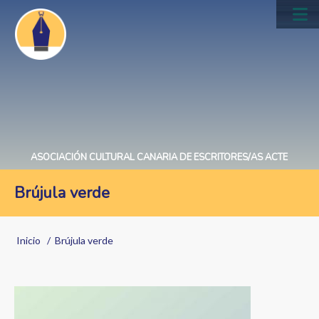
Pasar
al
Main
contenido
navig
principal
ASOCIACIÓN CULTURAL CANARIA DE ESCRITORES/AS ACTE
Brújula verde
Sobrescribir
Inicio
Brújula verde
enlaces
de
Image
ayuda