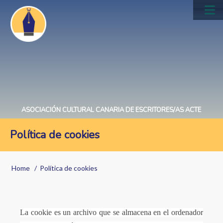
Skip
to
Main
main
navig
content
ASOCIACIÓN CULTURAL CANARIA DE ESCRITORES/AS ACTE
Política de cookies
Breadcrumb
Home
Política de cookies
La cookie es un archivo que se almacena en el ordenador